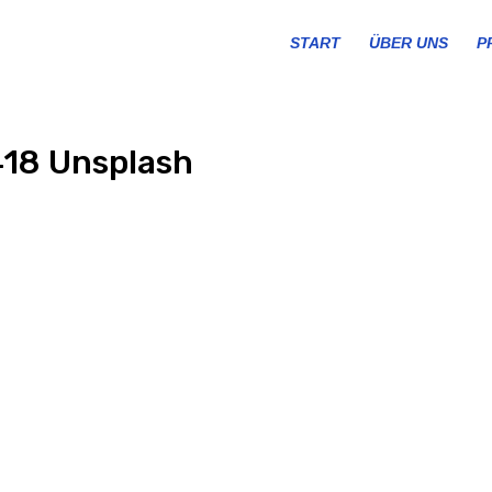
START
ÜBER UNS
P
418 Unsplash