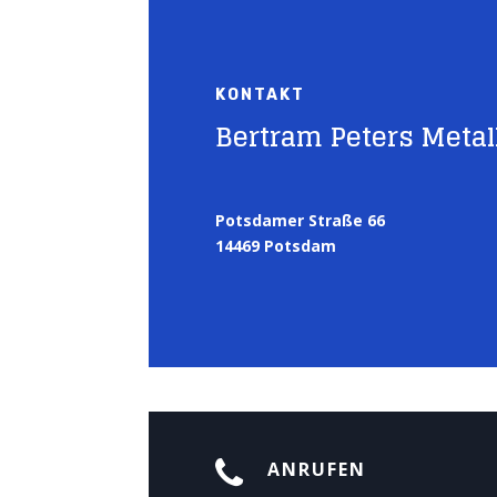
KONTAKT
Bertram Peters Meta
Potsdamer Straße 66
14469 Potsdam

ANRUFEN